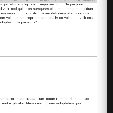
os qui ratione voluptatem sequi nesciunt. Neque porro
sci velit, sed quia non numquam eius modi tempora incidunt
ima veniam, quis nostrum exercitationem ullam corporis
em vel eum iure reprehenderit qui in ea voluptate velit esse
oluptas nulla pariatur?”
antium doloremque laudantium, totam rem aperiam, eaque
icta sunt explicabo. Nemo enim ipsam voluptatem quia