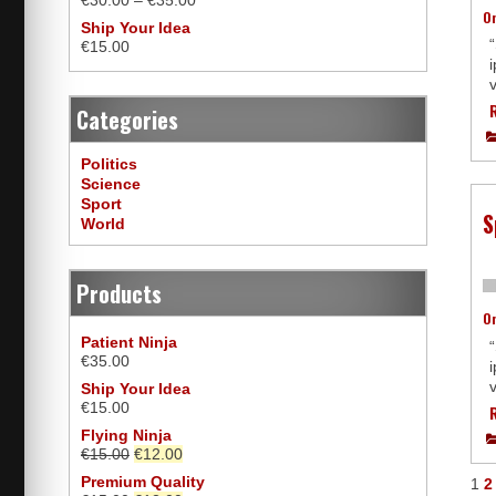
€
30.00
–
€
35.00
O
Ship Your Idea
€
15.00
i
v
Categories
Politics
Science
Sport
S
World
Products
O
Patient Ninja
€
35.00
i
v
Ship Your Idea
€
15.00
Flying Ninja
€
15.00
€
12.00
Premium Quality
1
2