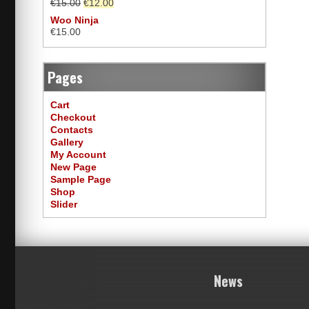
€
15.00
€
12.00
Woo Ninja
€
15.00
Pages
Cart
Checkout
Contacts
Gallery
My Account
New Page
Sample Page
Shop
Slider
News