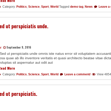
Read More
Category:
Politics
,
Science
,
Sport
,
World
Tagged
demo tag
,
News
Leave a
ed ut perspiciatis unde.
n:
September 9, 2016
“Sed ut perspiciatis unde omnis iste natus error sit voluptatem accus
psa quae ab illo inventore veritatis et quasi architecto beatae vitae d
oluptas sit aspernatur aut odit aut
Read More
Category:
Politics
,
Science
,
Sport
,
World
Leave a comment/
View 485
ed ut perspiciatis.