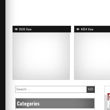
8506 View
4854 View
Search
Categories
“
i