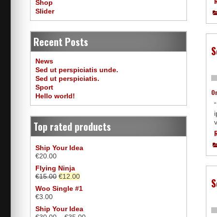
Shop
Slider
Recent Posts
S
News
Sed ut perspiciatis unde.
Sed ut perspiciatis.
Sport
O
Hello world!
i
v
Top rated products
Ship Your Idea
€
20.00
Flying Ninja
€
15.00
€
12.00
S
Woo Single #1
€
3.00
Ship Your Idea