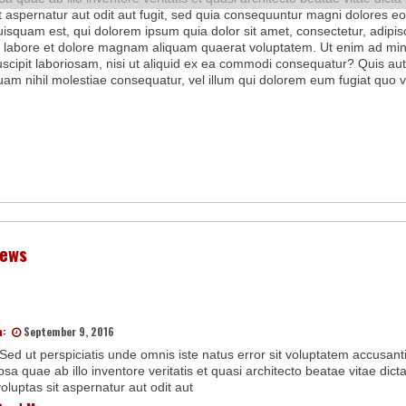
it aspernatur aut odit aut fugit, sed quia consequuntur magni dolores e
uisquam est, qui dolorem ipsum quia dolor sit amet, consectetur, adipi
t labore et dolore magnam aliquam quaerat voluptatem. Ut enim ad min
uscipit laboriosam, nisi ut aliquid ex ea commodi consequatur? Quis aut
uam nihil molestiae consequatur, vel illum qui dolorem eum fugiat quo v
ews
n:
September 9, 2016
“Sed ut perspiciatis unde omnis iste natus error sit voluptatem accus
psa quae ab illo inventore veritatis et quasi architecto beatae vitae d
oluptas sit aspernatur aut odit aut