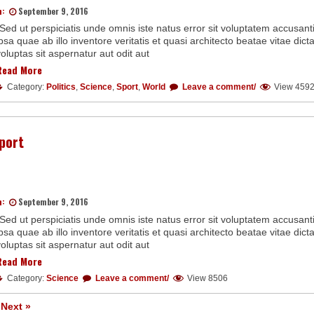
n:
September 9, 2016
“Sed ut perspiciatis unde omnis iste natus error sit voluptatem accus
psa quae ab illo inventore veritatis et quasi architecto beatae vitae d
oluptas sit aspernatur aut odit aut
Read More
Category:
Politics
,
Science
,
Sport
,
World
Leave a comment/
View 459
port
n:
September 9, 2016
“Sed ut perspiciatis unde omnis iste natus error sit voluptatem accus
psa quae ab illo inventore veritatis et quasi architecto beatae vitae d
oluptas sit aspernatur aut odit aut
Read More
Category:
Science
Leave a comment/
View 8506
Next »