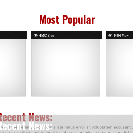
Most Popular
4592 View
1404 View
Recent News:
Recent News:
Sed ut perspiciatis unde omnis iste natus error sit voluptatem accusa
psa quae ab illo inventore veritatis et quasi architecto beatae vitae di