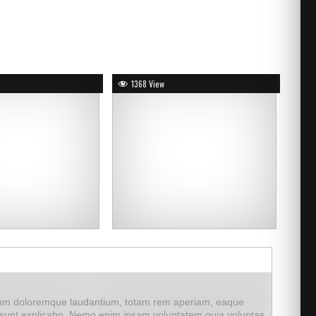
1368 View
ntium doloremque laudantium, totam rem aperiam, eaque
cta sunt explicabo. Nemo enim ipsam voluptatem quia voluptas