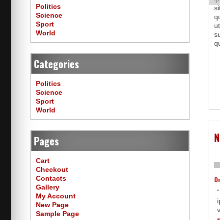
Politics
s
Science
q
Sport
u
World
s
q
Categories
Politics
Science
Sport
World
N
Pages
Cart
Checkout
Contacts
O
Gallery
My Account
i
New Page
v
Sample Page