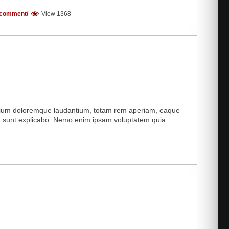
 comment/
View 1368
antium doloremque laudantium, totam rem aperiam, eaque
icta sunt explicabo. Nemo enim ipsam voluptatem quia
4